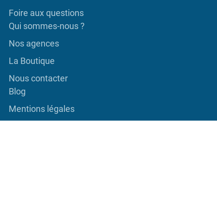
Foire aux questions
Qui sommes-nous ?
Nos agences
La Boutique
Nous contacter
Blog
Mentions légales
Confidentialité & cookies
C.G.V.
Copyright ©2026 Le Monte-Escalier Français - Monte-
Escaliers : boutique en ligne, vente, installation et
maintenance sur toute la France | Tous droits réservés.